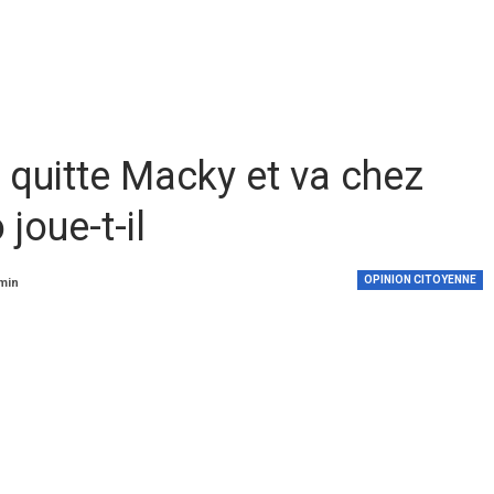
 quitte Macky et va chez
 joue-t-il
OPINION CITOYENNE
 min