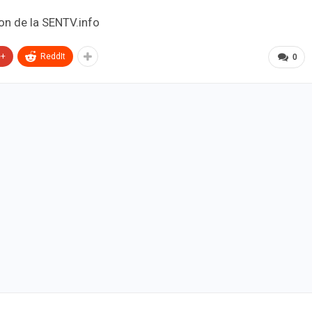
n de la SENTV.info
e+
ReddIt
0