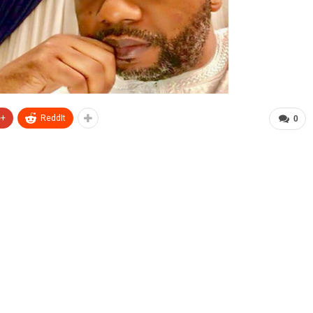
e+
ReddIt
0