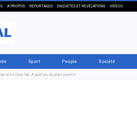
US
A PROPOS
REPORTAGES
ENQUETES ET REVELATIONS
VIDEOS
nde
Sport
People
Société
 et va chez Idy: A quel jeu de yoyo joue-t-il