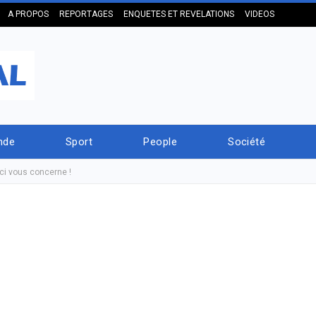
A PROPOS
REPORTAGES
ENQUETES ET REVELATIONS
VIDEOS
nde
Sport
People
Société
eci vous concerne !