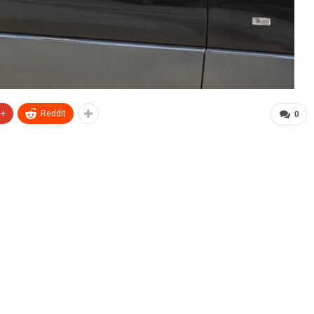
e+
ReddIt
0