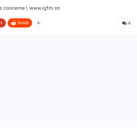
e+
ReddIt
0