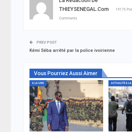
La Rédaction De
THIEYSENEGAL.com
19175 Po
Comments
PREV POST
Kémi Séba arrêté par la police ivoirienne
Vous Pourriez Aussi Aimer
A LA UNE
ACTUALITÉ À LA