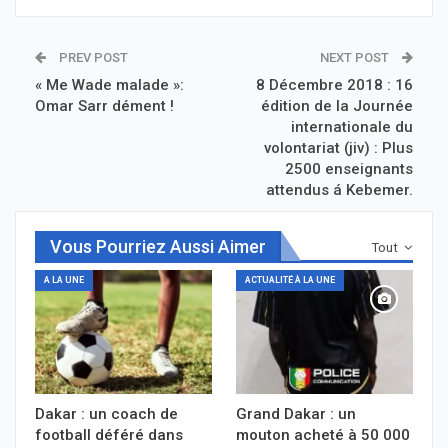
PREV POST
NEXT POST
« Me Wade malade »:
8 Décembre 2018 : 16
Omar Sarr dément !
édition de la Journée
internationale du
volontariat (jiv) : Plus
2500 enseignants
attendus á Kebemer.
Vous Pourriez Aussi Aimer
Tout
A LA UNE
ACTUALITÉ À LA UNE
Dakar : un coach de
Grand Dakar : un
football déféré dans
mouton acheté à 50 000