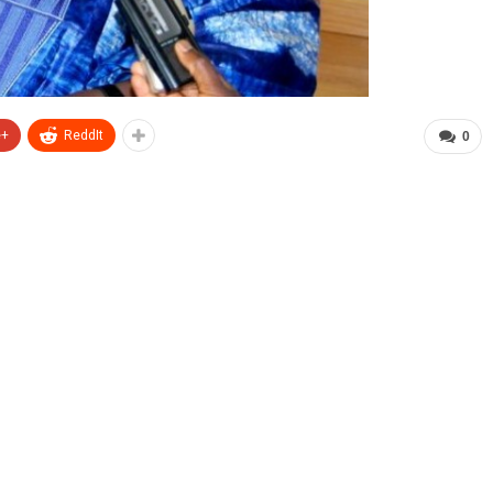
e+
ReddIt
0