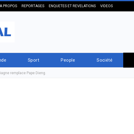
A PROPOS
REPORTAGES
ENQUETES ET REVELATIONS
VIDEOS
nde
Sport
People
Société
iagne remplace Pape Dieng.