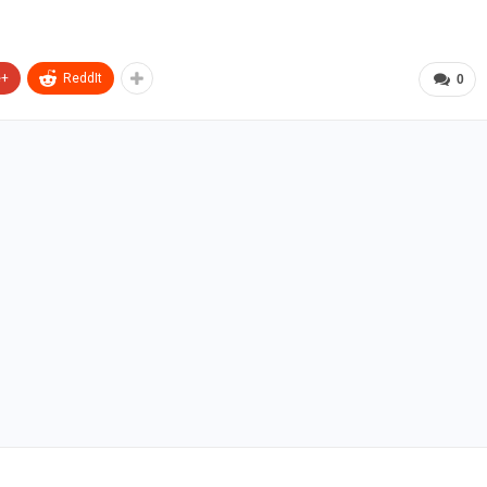
e+
ReddIt
0