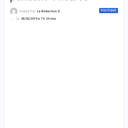
POLITIQUE
Publié Par
La Rédaction De THIEYSENEGAL.com
Le
05/02/2019 à 7 h 24 min