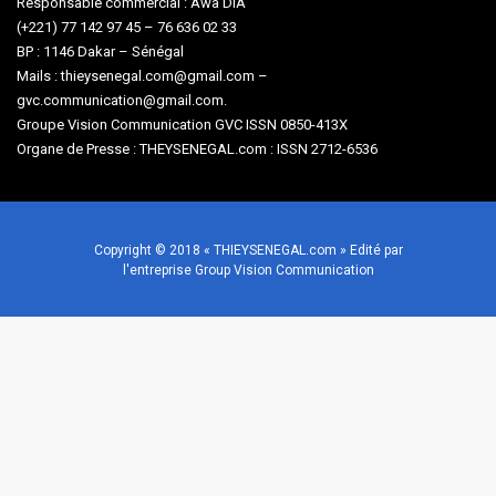
Responsable commercial : Awa DIA
(+221) 77 142 97 45 – 76 636 02 33
BP : 1146 Dakar – Sénégal
Mails : thieysenegal.com@gmail.com –
gvc.communication@gmail.com.
Groupe Vision Communication GVC ISSN 0850-413X
Organe de Presse : THEYSENEGAL.com : ISSN 2712-6536
Copyright © 2018 « THIEYSENEGAL.com » Edité par
l'entreprise Group Vision Communication