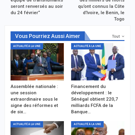
équipe de transhumants
des milliers de morts
seront renversés au soir
qu’ont connus la Côte
du 24 février”
d’Ivoire, le Benin, le
Togo
Vous Pourriez Aussi Aimer
Tout
ACTUALITÉ À LA UNE
ACTUALITÉ À LA UNE
Assemblée nationale :
Financement du
une session
développement : le
extraordinaire sous le
Sénégal obtient 220,7
signe des réformes et
milliards FCFA de la
de six…
Banque…
ACTUALITÉ À LA UNE
ACTUALITÉ À LA UNE