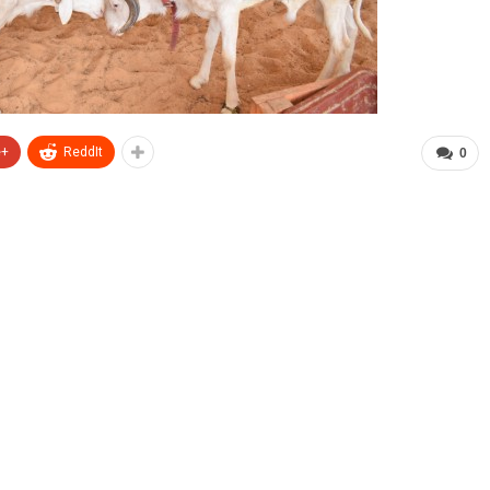
e+
ReddIt
0