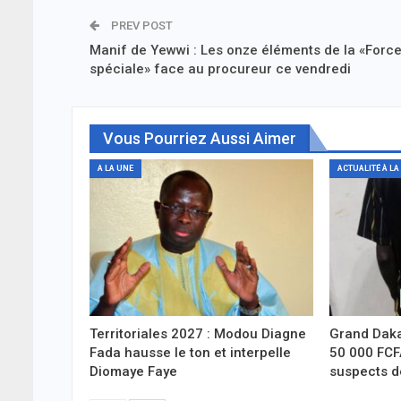
PREV POST
Manif de Yewwi : Les onze éléments de la «Forc
spéciale» face au procureur ce vendredi
Vous Pourriez Aussi Aimer
A LA UNE
ACTUALITÉ À LA
Territoriales 2027 : Modou Diagne
Grand Daka
Fada hausse le ton et interpelle
50 000 FCF
Diomaye Faye
suspects d