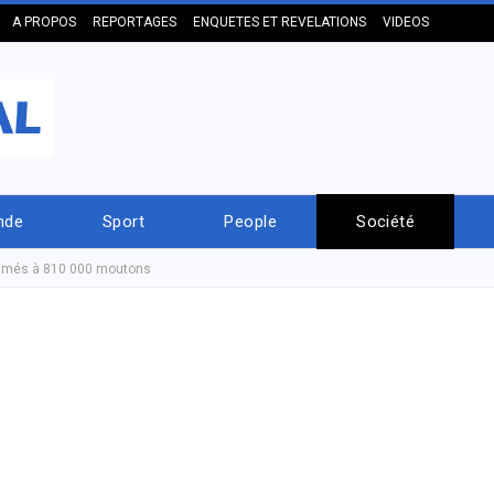
A PROPOS
REPORTAGES
ENQUETES ET REVELATIONS
VIDEOS
nde
Sport
People
Société
stimés à 810 000 moutons