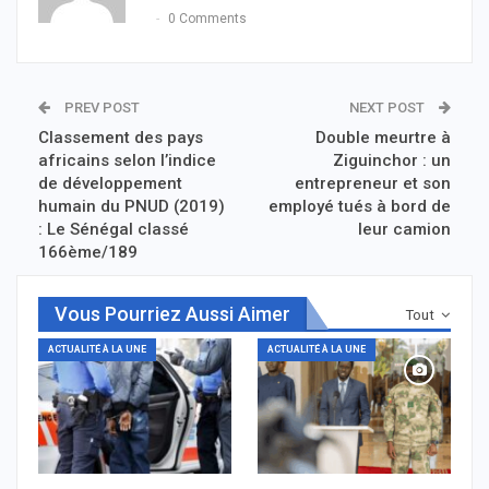
0 Comments
PREV POST
NEXT POST
Classement des pays
Double meurtre à
africains selon l’indice
Ziguinchor : un
de développement
entrepreneur et son
humain du PNUD (2019)
employé tués à bord de
: Le Sénégal classé
leur camion
166ème/189
Vous Pourriez Aussi Aimer
Tout
ACTUALITÉ À LA UNE
ACTUALITÉ À LA UNE