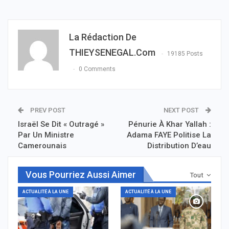
La Rédaction De
THIEYSENEGAL.com
19185 Posts
0 Comments
PREV POST
NEXT POST
Israël Se Dit « Outragé »
Pénurie À Khar Yallah :
Par Un Ministre
Adama FAYE Politise La
Camerounais
Distribution D’eau
Vous Pourriez Aussi Aimer
Tout
ACTUALITÉ À LA UNE
ACTUALITÉ À LA UNE