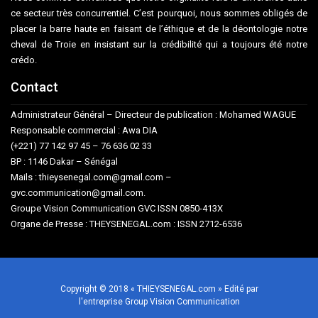
ce secteur très concurrentiel. C’est pourquoi, nous sommes obligés de
placer la barre haute en faisant de l’éthique et de la déontologie notre
cheval de Troie en insistant sur la crédibilité qui a toujours été notre
crédo.
Contact
Administrateur Général – Directeur de publication : Mohamed WAGUE
Responsable commercial : Awa DIA
(+221) 77 142 97 45 – 76 636 02 33
BP : 1146 Dakar – Sénégal
Mails : thieysenegal.com@gmail.com –
gvc.communication@gmail.com.
Groupe Vision Communication GVC ISSN 0850-413X
Organe de Presse : THEYSENEGAL.com : ISSN 2712-6536
Copyright © 2018 « THIEYSENEGAL.com » Edité par
l'entreprise Group Vision Communication