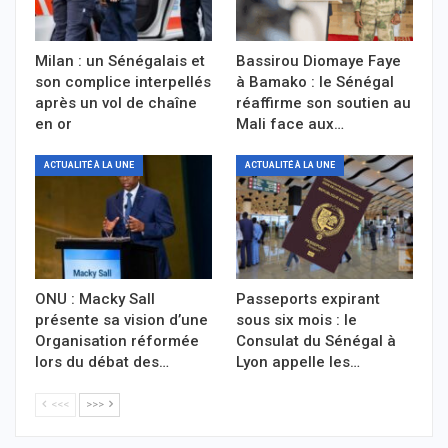
Milan : un Sénégalais et
Bassirou Diomaye Faye
son complice interpellés
à Bamako : le Sénégal
après un vol de chaîne
réaffirme son soutien au
en or
Mali face aux…
ACTUALITÉ À LA UNE
ACTUALITÉ À LA UNE
ONU : Macky Sall
Passeports expirant
présente sa vision d’une
sous six mois : le
Organisation réformée
Consulat du Sénégal à
lors du débat des…
Lyon appelle les…
<<<
>>>