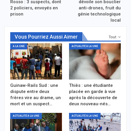
Rosso : 3 suspects, dont
dévoile son bouclier
2 policiers, envoyés en
anti-drones, fruit du
prison
génie technologique
local
Vous Pourriez Aussi Aimer
Tout
A LA UNE
ACTUALITÉ À LA UNE
Guinaw-Rails Sud : une
Thiès : une étudiante
dispute entre deux
placée en garde à vue
frères vire au drame, un
après la découverte de
mort et un suspect…
deux nouveau-nés…
ACTUALITÉ À LA UNE
ACTUALITÉ À LA UNE