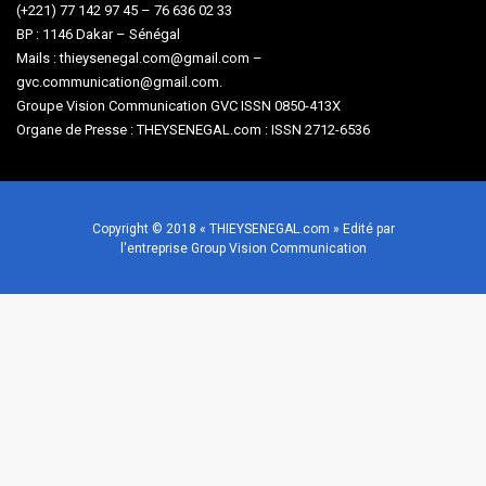
(+221) 77 142 97 45 – 76 636 02 33
BP : 1146 Dakar – Sénégal
Mails : thieysenegal.com@gmail.com –
gvc.communication@gmail.com.
Groupe Vision Communication GVC ISSN 0850-413X
Organe de Presse : THEYSENEGAL.com : ISSN 2712-6536
Copyright © 2018 « THIEYSENEGAL.com » Edité par
l'entreprise Group Vision Communication