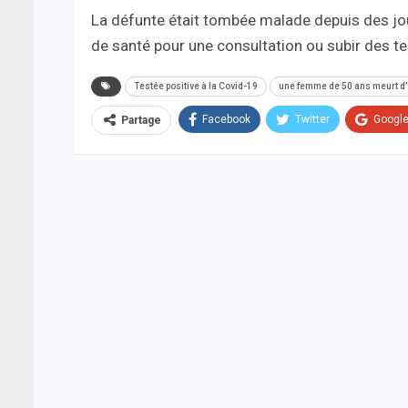
La défunte était tombée malade depuis des jours
de santé pour une consultation ou subir des t
Testée positive à la Covid-19
une femme de 50 ans meurt d’
Facebook
Twitter
Googl
Partage