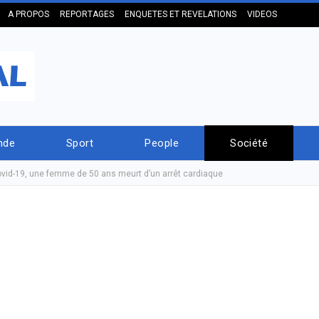
A PROPOS
REPORTAGES
ENQUETES ET REVELATIONS
VIDEOS
nde
Sport
People
Société
Covid-19, une femme de 50 ans meurt d’un arrêt cardiaque