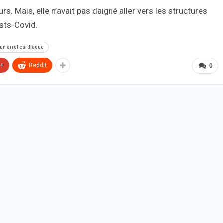
. Mais, elle n’avait pas daigné aller vers les structures
ests-Covid.
un arrêt cardiaque
e+
ReddIt
0