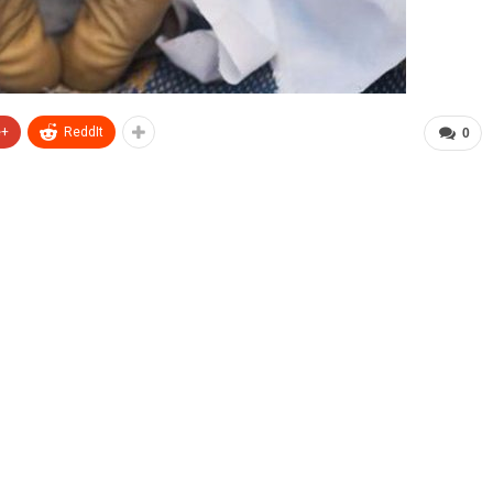
e+
ReddIt
0