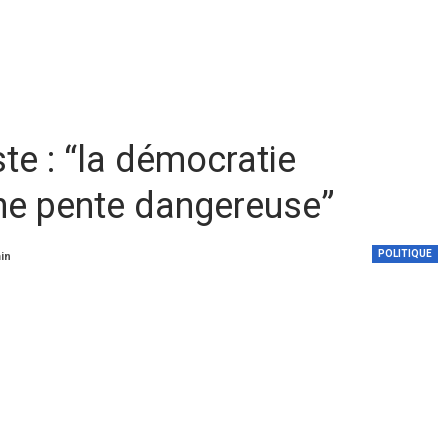
ste : “la démocratie
une pente dangereuse”
POLITIQUE
min