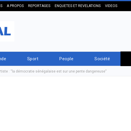
US
A PROPOS
REPORTAGES
ENQUETES ET REVELATIONS
VIDEOS
nde
Sport
People
Société
rtiste : “la démocratie sénégalaise est sur une pente dangereuse”