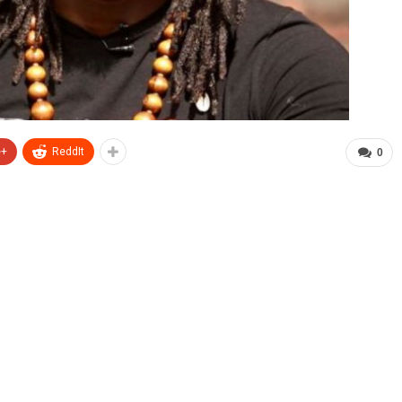
e+
ReddIt
0