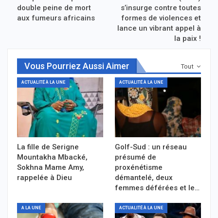
double peine de mort
s’insurge contre toutes
aux fumeurs africains
formes de violences et
lance un vibrant appel à
la paix !
Vous Pourriez Aussi Aimer
Tout
ACTUALITÉ À LA UNE
ACTUALITÉ À LA UNE
La fille de Serigne
Golf-Sud : un réseau
Mountakha Mbacké,
présumé de
Sokhna Mame Amy,
proxénétisme
rappelée à Dieu
démantelé, deux
femmes déférées et le…
A LA UNE
ACTUALITÉ À LA UNE