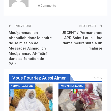
0 Comments
PREV POST
NEXT POST
Mouḥammad Ibn
URGENT / Permanence
Abdoullah dans le cadre
APR Saint-Louis : Une
de sa mission de
dame meurt suite à un
Messager Aḥmad Ibn
malaise
Mouḥammad At-Tijânî
dans sa fonction de
Pôle
Vous Pourriez Aussi Aimer
Tout
ACTUALITÉ À LA UNE
ACTUALITÉ À LA UNE