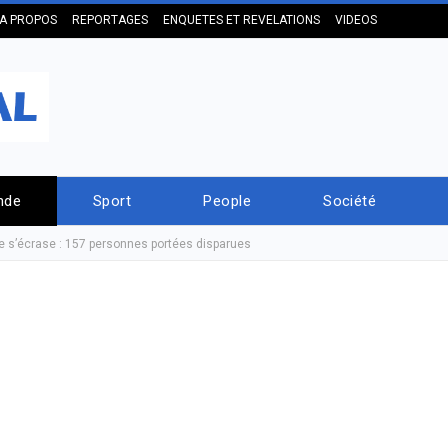
A PROPOS
REPORTAGES
ENQUETES ET REVELATIONS
VIDEOS
nde
Sport
People
Société
ne s’écrase : 157 personnes portées disparues