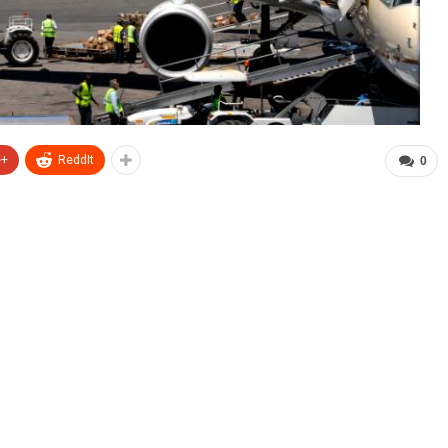
e+
ReddIt
0