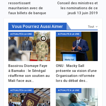
ressortissant
Conseil des ministres et
mauritanien avec de
les nominations de ce
faux billets de banque
jeudi 13 juin 2019
Vous Pourriez Aussi Aimer
Tout
ACTUALITÉ À LA UNE
ACTUALITÉ À LA UNE
Bassirou Diomaye Faye
ONU : Macky Sall
à Bamako : le Sénégal
présente sa vision d’une
réaffirme son soutien au
Organisation réformée
Mali face aux…
lors du débat des…
ACTUALITÉ À LA UNE
ACTUALITÉ À LA UNE