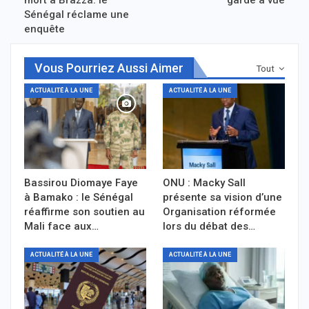
Sénégal réclame une
enquête
Vous Pourriez Aussi Aimer
Tout
ACTUALITÉ À LA UNE
ACTUALITÉ À LA UNE
Bassirou Diomaye Faye
ONU : Macky Sall
à Bamako : le Sénégal
présente sa vision d’une
réaffirme son soutien au
Organisation réformée
Mali face aux…
lors du débat des…
ACTUALITÉ À LA UNE
ACTUALITÉ À LA UNE