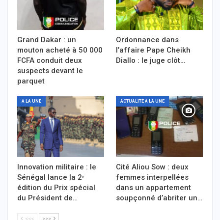
Grand Dakar : un
Ordonnance dans
mouton acheté à 50 000
l’affaire Pape Cheikh
FCFA conduit deux
Diallo : le juge clôt…
suspects devant le
parquet
A LA UNE
ACTUALITÉ À LA UNE
Innovation militaire : le
Cité Aliou Sow : deux
Sénégal lance la 2ᵉ
femmes interpellées
édition du Prix spécial
dans un appartement
du Président de…
soupçonné d’abriter un…
<<<
>>>