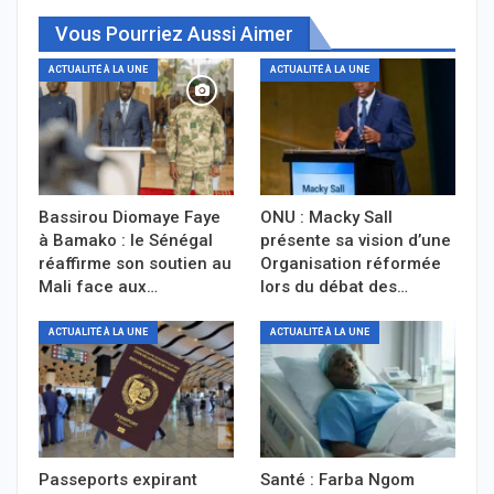
Vous Pourriez Aussi Aimer
ACTUALITÉ À LA UNE
ACTUALITÉ À LA UNE
Bassirou Diomaye Faye
ONU : Macky Sall
à Bamako : le Sénégal
présente sa vision d’une
réaffirme son soutien au
Organisation réformée
Mali face aux…
lors du débat des…
ACTUALITÉ À LA UNE
ACTUALITÉ À LA UNE
Passeports expirant
Santé : Farba Ngom