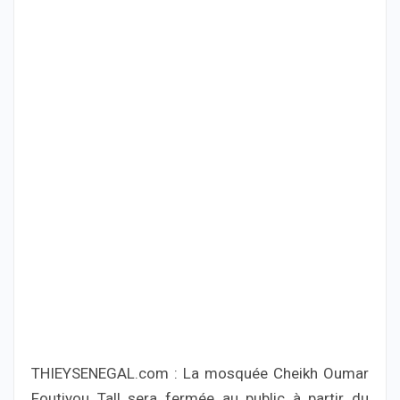
THIEYSENEGAL.com : La mosquée Cheikh Oumar
Foutiyou Tall sera fermée au public à partir du