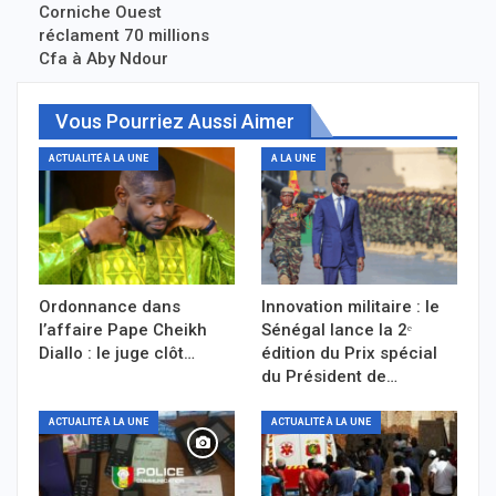
Corniche Ouest
réclament 70 millions
Cfa à Aby Ndour
Vous Pourriez Aussi Aimer
ACTUALITÉ À LA UNE
A LA UNE
Ordonnance dans
Innovation militaire : le
l’affaire Pape Cheikh
Sénégal lance la 2ᵉ
Diallo : le juge clôt…
édition du Prix spécial
du Président de…
ACTUALITÉ À LA UNE
ACTUALITÉ À LA UNE