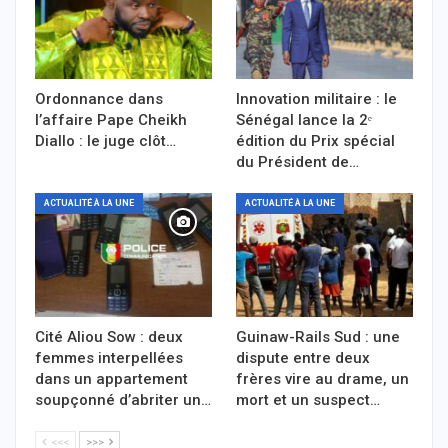
Ordonnance dans
Innovation militaire : le
l’affaire Pape Cheikh
Sénégal lance la 2ᵉ
Diallo : le juge clôt…
édition du Prix spécial
du Président de…
ACTUALITÉ À LA UNE
ACTUALITÉ À LA UNE
Cité Aliou Sow : deux
Guinaw-Rails Sud : une
femmes interpellées
dispute entre deux
dans un appartement
frères vire au drame, un
soupçonné d’abriter un…
mort et un suspect…
<<<
>>>