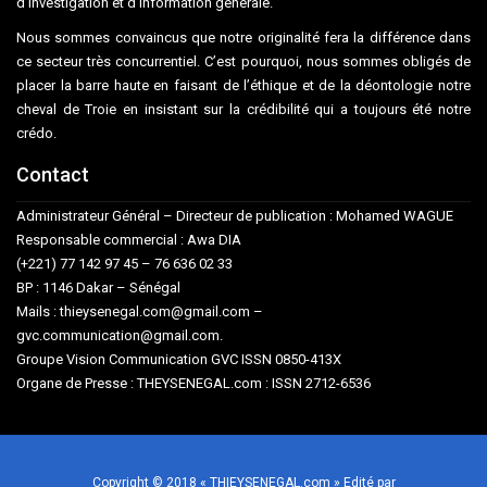
d’investigation et d’information générale.
Nous sommes convaincus que notre originalité fera la différence dans
ce secteur très concurrentiel. C’est pourquoi, nous sommes obligés de
placer la barre haute en faisant de l’éthique et de la déontologie notre
cheval de Troie en insistant sur la crédibilité qui a toujours été notre
crédo.
Contact
Administrateur Général – Directeur de publication : Mohamed WAGUE
Responsable commercial : Awa DIA
(+221) 77 142 97 45 – 76 636 02 33
BP : 1146 Dakar – Sénégal
Mails : thieysenegal.com@gmail.com –
gvc.communication@gmail.com.
Groupe Vision Communication GVC ISSN 0850-413X
Organe de Presse : THEYSENEGAL.com : ISSN 2712-6536
Copyright © 2018 « THIEYSENEGAL.com » Edité par