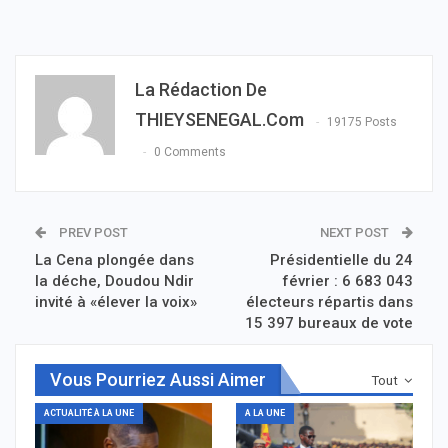
La Rédaction De
THIEYSENEGAL.com
19175 Posts
0 Comments
PREV POST
NEXT POST
La Cena plongée dans
Présidentielle du 24
la déche, Doudou Ndir
février : 6 683 043
invité à «élever la voix»
électeurs répartis dans
15 397 bureaux de vote
Vous Pourriez Aussi Aimer
Tout
ACTUALITÉ À LA UNE
A LA UNE