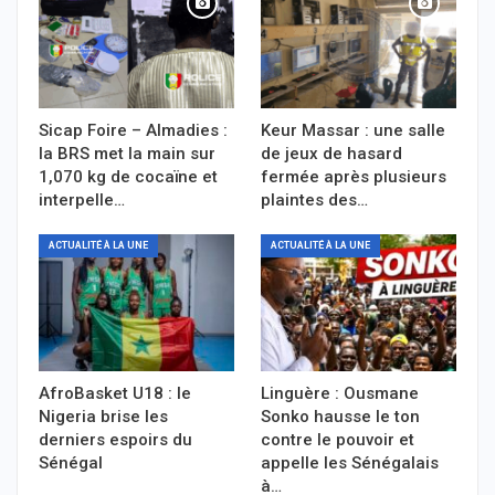
Sicap Foire – Almadies :
Keur Massar : une salle
la BRS met la main sur
de jeux de hasard
1,070 kg de cocaïne et
fermée après plusieurs
interpelle…
plaintes des…
ACTUALITÉ À LA UNE
ACTUALITÉ À LA UNE
AfroBasket U18 : le
Linguère : Ousmane
Nigeria brise les
Sonko hausse le ton
derniers espoirs du
contre le pouvoir et
Sénégal
appelle les Sénégalais
à…