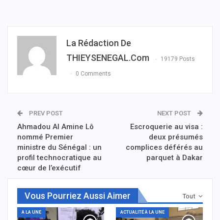
La Rédaction De
THIEYSENEGAL.com
19179 Posts
0 Comments
PREV POST
NEXT POST
Ahmadou Al Amine Lô
Escroquerie au visa :
nommé Premier
deux présumés
ministre du Sénégal : un
complices déférés au
profil technocratique au
parquet à Dakar
cœur de l’exécutif
Vous Pourriez Aussi Aimer
Tout
A LA UNE
ACTUALITÉ À LA UNE