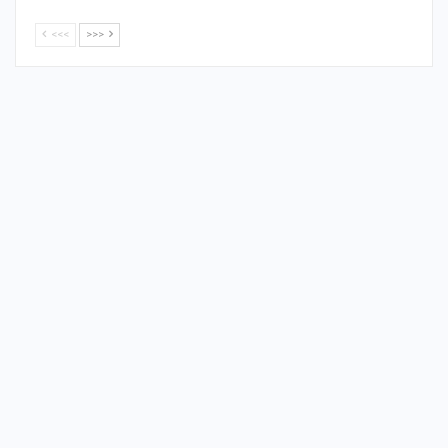
<<<
>>>