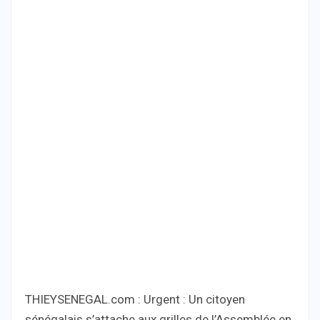
THIEYSENEGAL.com : Urgent : Un citoyen
sénégalais s’attache aux grilles de l’Assemblée en