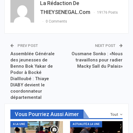
La Rédaction De
THIEYSENEGAL.com
19176 Posts
0 Comments
PREV POST
NEXT POST
Assemblée Générale
Ousmane Sonko : «Nous
des jeunesses de
travaillons pour radier
Benno Bok Yakar de
Macky Sall du Palais»
Podor à Bocké
Diallloubé : Thiaye
DIABY devient le
coordonnateur
départemental
Vous Pourriez Aussi Aimer
Tout
A LA UNE
ACTUALITÉ À LA UNE