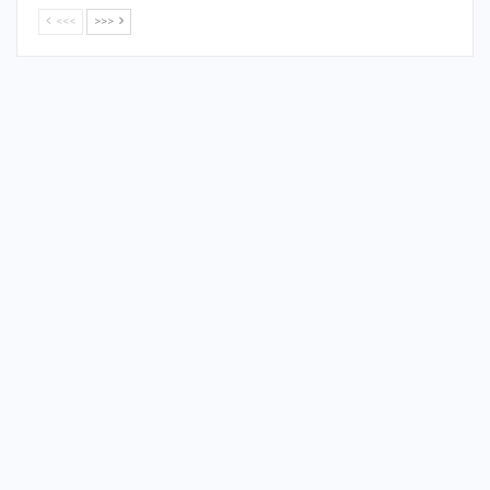
<<<
>>>