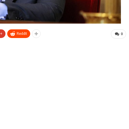
e+
ReddIt
0