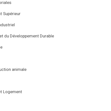
oriales
t Supérieur
dustriel
t et du Développement Durable
ie
duction animale
 et Logement