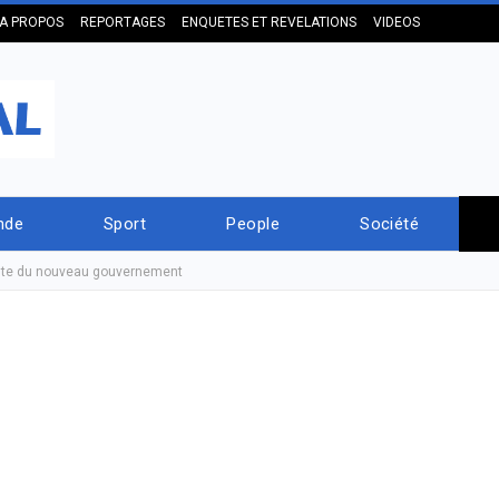
A PROPOS
REPORTAGES
ENQUETES ET REVELATIONS
VIDEOS
nde
Sport
People
Société
liste du nouveau gouvernement