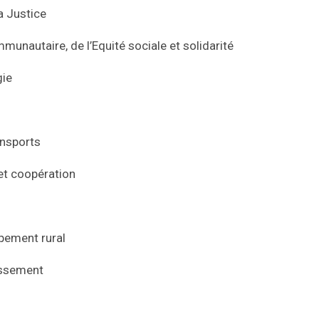
a Justice
nautaire, de l’Equité sociale et solidarité
gie
ansports
et coopération
ipement rural
nissement