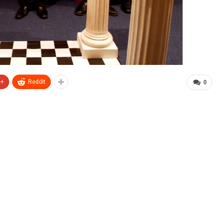
e+
ReddIt
0