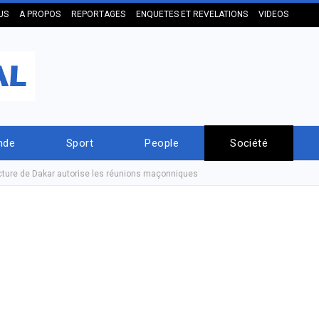
US
A PROPOS
REPORTAGES
ENQUETES ET REVELATIONS
VIDEOS
nde
Sport
People
Société
fecture de Dakar autorise les réunions maçonniques