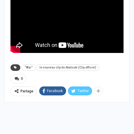
“War”
le nouveau clip de Akatsuki (Clip officiel)
0
Facebook
Twitter
Partage