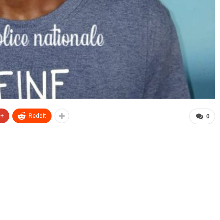
e+
ReddIt
0