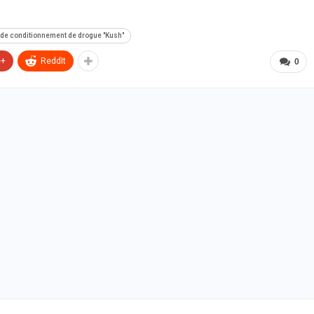
it de conditionnement de drogue "Kush"
e+
ReddIt
0