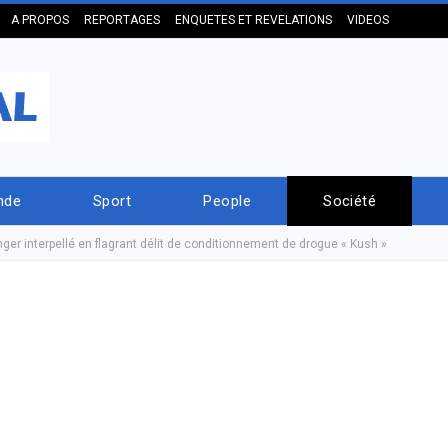
A PROPOS
REPORTAGES
ENQUETES ET REVELATIONS
VIDEOS
nde
Sport
People
Société
ger interpellé en flagrant délit de conditionnement de drogue « Kush »