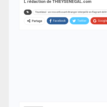
L rédaction de THIEYSENEGAL.com
Yeumbeul : un ressortissant étranger interpellé en flagrant dél
Facebook
Twitter
Googl
Partage