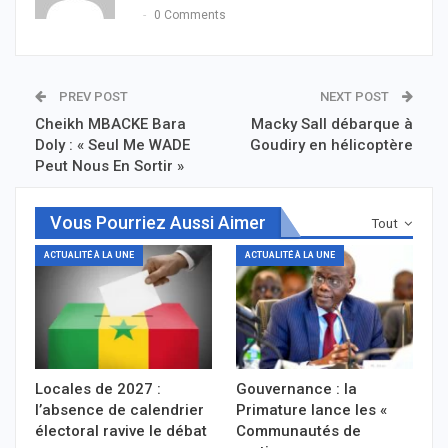
0 Comments
PREV POST
NEXT POST
Cheikh MBACKE Bara
Macky Sall débarque à
Doly : « Seul Me WADE
Goudiry en hélicoptère
Peut Nous En Sortir »
Vous Pourriez Aussi Aimer
Tout
ACTUALITÉ À LA UNE
ACTUALITÉ À LA UNE
Locales de 2027 :
Gouvernance : la
l’absence de calendrier
Primature lance les «
électoral ravive le débat
Communautés de