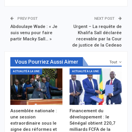
PREV POST
NEXT POST
Abdoulaye Wade : « Je
Urgent – La requête de
suis venu pour faire
Khalifa Sall déclarée
partir Macky Sall… »
recevable par la Cour
de justice de la Cedeao
Vous Pourriez Aussi Aimer
Tout
ACTUALITÉ À LA UNE
ACTUALITÉ À LA UNE
Assemblée nationale :
Financement du
une session
développement : le
extraordinaire sous le
Sénégal obtient 220,7
signe des réformes et
milliards FCFA de la