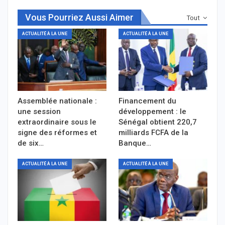
Vous Pourriez Aussi Aimer
Tout
ACTUALITÉ À LA UNE
ACTUALITÉ À LA UNE
Assemblée nationale :
Financement du
une session
développement : le
extraordinaire sous le
Sénégal obtient 220,7
signe des réformes et
milliards FCFA de la
de six…
Banque…
ACTUALITÉ À LA UNE
ACTUALITÉ À LA UNE