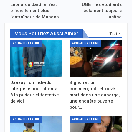
Leonardo Jardim n’est
UGB : les étudiants
officiellement plus
réclament toujours
l’entraîneur de Monaco
justice
Vous Pourriez Aussi Aimer
Tout
ACTUALITÉ À LA UNE
ACTUALITÉ À LA UNE
Jaaxay : un individu
Bignona : un
interpellé pour attentat
commerçant retrouvé
à la pudeur et tentative
mort dans une auberge,
de viol
une enquête ouverte
pour…
ACTUALITÉ À LA UNE
ACTUALITÉ À LA UNE