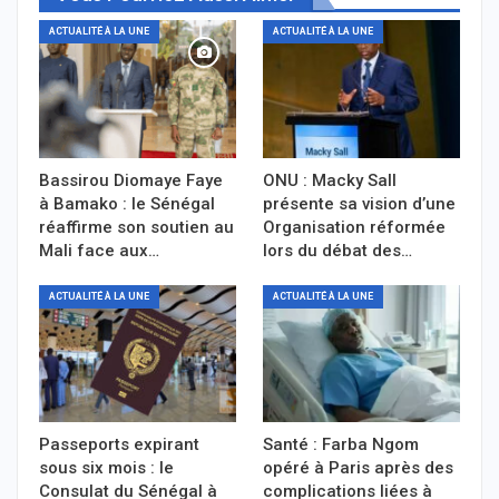
ACTUALITÉ À LA UNE
ACTUALITÉ À LA UNE
Bassirou Diomaye Faye
ONU : Macky Sall
à Bamako : le Sénégal
présente sa vision d’une
réaffirme son soutien au
Organisation réformée
Mali face aux…
lors du débat des…
ACTUALITÉ À LA UNE
ACTUALITÉ À LA UNE
Passeports expirant
Santé : Farba Ngom
sous six mois : le
opéré à Paris après des
Consulat du Sénégal à
complications liées à