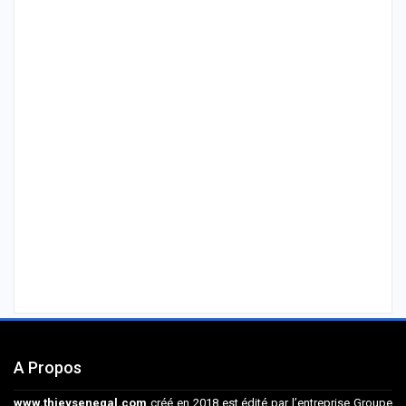
A Propos
www.thieysenegal.com
créé en 2018 est édité par l’entreprise Groupe