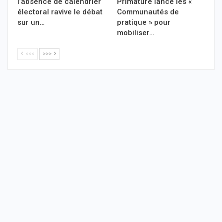
l’absence de calendrier
Primature lance les «
électoral ravive le débat
Communautés de
sur un…
pratique » pour
mobiliser…
<<<
>>>