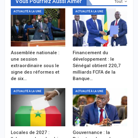
Vous Pourriez Aussi Aimer
Tout
ACTUALITÉ À LA UNE
ACTUALITÉ À LA UNE
Assemblée nationale :
Financement du
une session
développement : le
extraordinaire sous le
Sénégal obtient 220,7
signe des réformes et
milliards FCFA de la
de six…
Banque…
ACTUALITÉ À LA UNE
ACTUALITÉ À LA UNE
Locales de 2027 :
Gouvernance : la