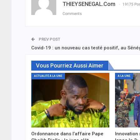
THIEYSENEGAL.com
19175 Po
Comments
PREV POST
Covid-19 : un nouveau cas testé positif, au Séné
Vous Pourriez Aussi Aimer
ACTUALITÉ À LA UNE
A LA UNE
Ordonnance dans l’affaire Pape
Innovation 