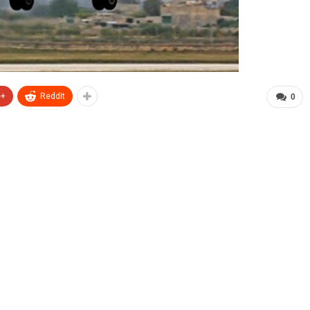
e+
ReddIt
0