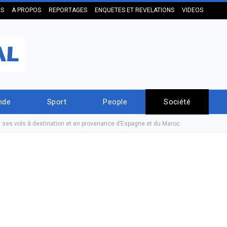
US
A PROPOS
REPORTAGES
ENQUETES ET REVELATIONS
VIDEOS
nde
Sport
People
Société
 ses vols à destination et en provenance d’Espagne et du Maroc