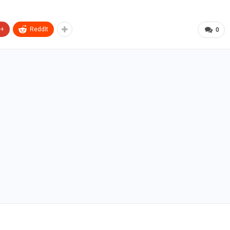
e+
ReddIt
0