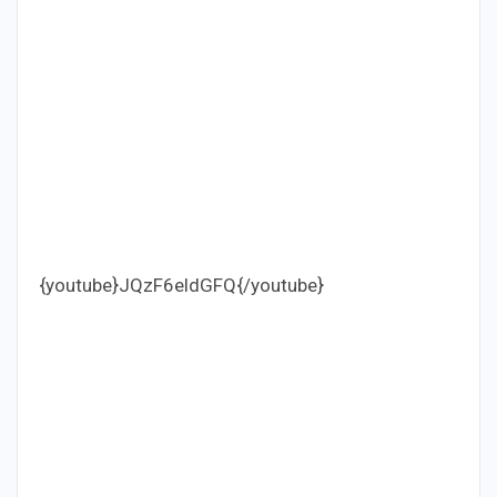
{youtube}JQzF6eldGFQ{/youtube}