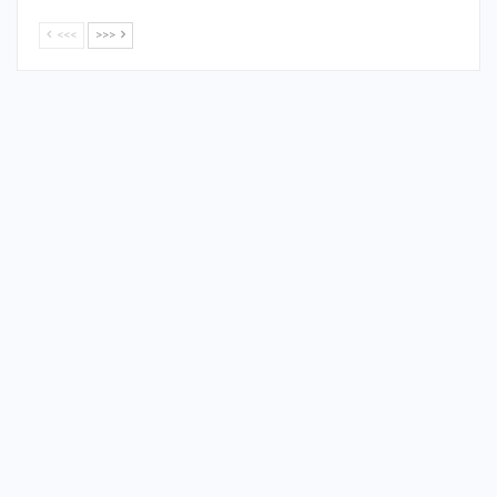
<<<
>>>