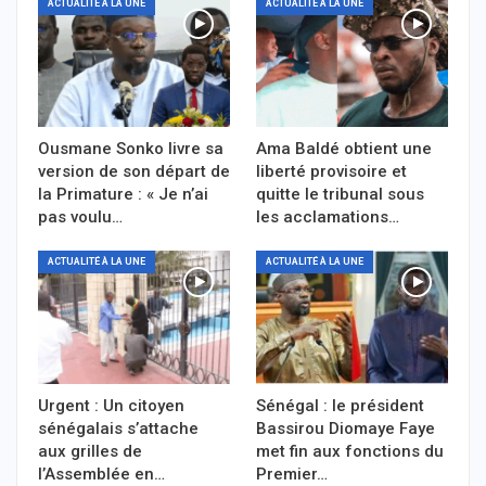
ACTUALITÉ À LA UNE
ACTUALITÉ À LA UNE
Ousmane Sonko livre sa
Ama Baldé obtient une
version de son départ de
liberté provisoire et
la Primature : « Je n’ai
quitte le tribunal sous
pas voulu…
les acclamations…
ACTUALITÉ À LA UNE
ACTUALITÉ À LA UNE
Urgent : Un citoyen
Sénégal : le président
sénégalais s’attache
Bassirou Diomaye Faye
aux grilles de
met fin aux fonctions du
l’Assemblée en…
Premier…