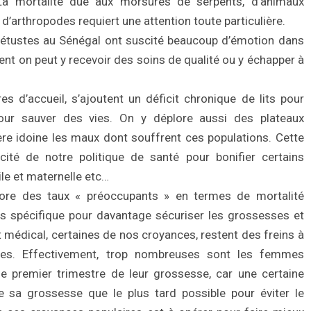
La mortalité due aux morsures de serpents, d’animaux
’arthropodes requiert une attention toute particulière.
 vétustes au Sénégal ont suscité beaucoup d’émotion dans
t on peut y recevoir des soins de qualité ou y échapper à
s d’accueil, s’ajoutent un déficit chronique de lits pour
pour sauver des vies. On y déplore aussi des plateaux
re idoine les maux dont souffrent ces populations. Cette
acité de notre politique de santé pour bonifier certains
ile et maternelle etc…
ore des taux « préoccupants » en termes de mortalité
cus spécifique pour davantage sécuriser les grossesses et
médical, certaines de nos croyances, restent des freins à
ses. Effectivement, trop nombreuses sont les femmes
le premier trimestre de leur grossesse, car une certaine
e sa grossesse que le plus tard possible pour éviter le