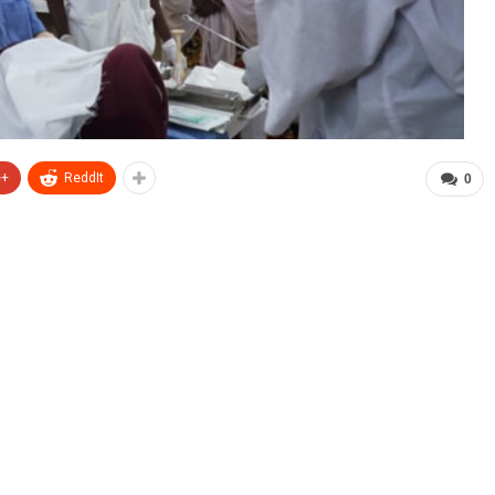
e+
ReddIt
0