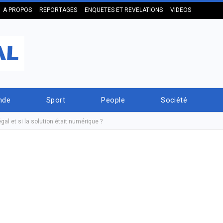
A PROPOS
REPORTAGES
ENQUETES ET REVELATIONS
VIDEOS
nde
Sport
People
Société
al et si la solution était numérique ?