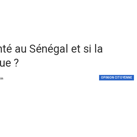
té au Sénégal et si la
ue ?
OPINION CITOYENNE
min