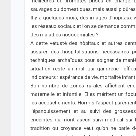
meilleures et promptes prises en charge. 
sauvages ou domestiques, mais aussi piqûres d
Il y a quelques mois, des images d’hôpitaux
les réseaux sociaux et l’on se demande commen
des maladies nosocomiales ?
A cette vétusté des hôpitaux et autres centre
assurer des hospitalisations nécessaires 
techniques archaïques pour soigner de maniè
situation reste un mal qui gangrène l’effic
indicateurs : espérance de vie, mortalité infant
Bon nombre de zones rurales affichent enc
maternelle et infantile. Elles méritent un fo
les accouchements. Hormis l’aspect purement 
l’épanouissement et au suivi des grosses
enceintes qui n’ont aucun suivi médical sur 
tradition ou croyance veut qu’on ne parle d