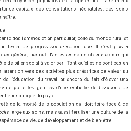
e ces croyances populaires est à opérer pour faire mieux
ance capitale des consultations néonatales, des soins
 naître.
que
 santé des femmes et en particulier, celle du monde rural et
 un levier de progrès socio-économique. Il n’est plus à
 en général, permet d’adresser de nombreux enjeux qui
le de pilier social à valoriser ! Tant qu’elles ne sont pas en
 attention vers des activités plus créatrices de valeur au
de l’éducation, du travail et encore du fait d’élever une
r santé porte les germes d’une embellie de beaucoup de
ment économique du pays.
té de la moitié de la population qui doit faire face à de
s large aux soins, mais aussi fertiliser une culture de la
espérance de vie, de développement et de bien-être.