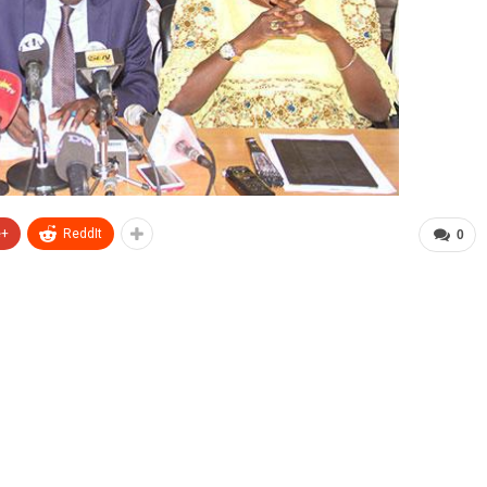
e+
ReddIt
0