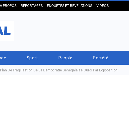
A PROPOS
REPORTAGES
ENQUETES ET REVELATIONS
VIDEOS
nde
Sport
People
Société
 Plan De Fragilisation De La Démocratie Sénégalaise Ourdi Par L’opposition