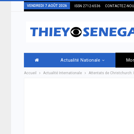
VENDREDI 7 AOÛT 2026
ISSN 2712-6536
CONTACTEZ-NO
Actualité Nationale
Mo
Accueil
Actualité Internationale
Attentats de Christchurch: 