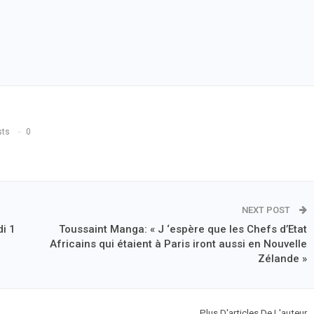
sts
0
NEXT POST
di 1
Toussaint Manga: « J ‘espère que les Chefs d’Etat
Africains qui étaient à Paris iront aussi en Nouvelle
Zélande »
Plus D'articles De L'auteur