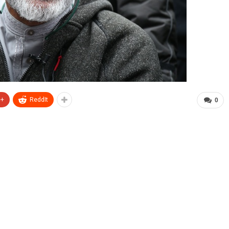
e+
ReddIt
0