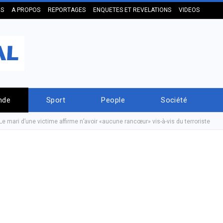
US
A PROPOS
REPORTAGES
ENQUETES ET REVELATIONS
VIDEOS
nde
Sport
People
Société
Le mari d’une victime affirme n’avoir «aucune rancœur» vis-à-vis du terroriste