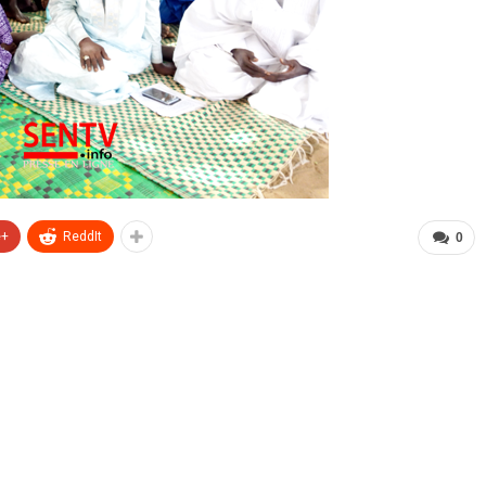
e+
ReddIt
0