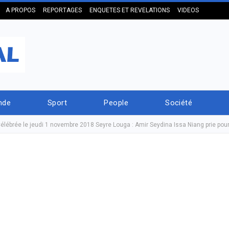
A PROPOS
REPORTAGES
ENQUETES ET REVELATIONS
VIDEOS
nde
Sport
People
Société
lébrée le jeudi 1 novembre 2018 Seyre Louga : Amir Seydina Issa Niang prie pour u