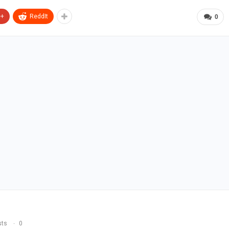
e+
ReddIt
0
sts
0