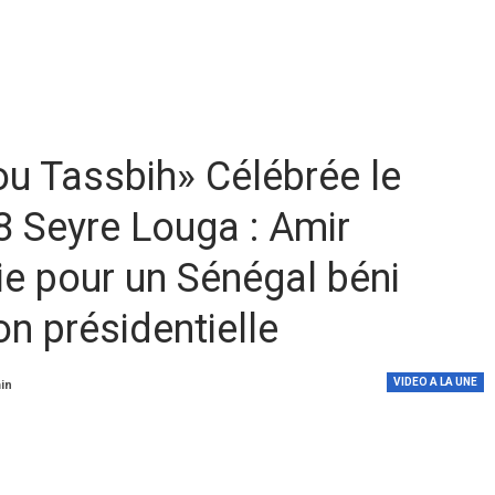
u Tassbih» Célébrée le
8 Seyre Louga : Amir
ie pour un Sénégal béni
on présidentielle
VIDEO A LA UNE
min