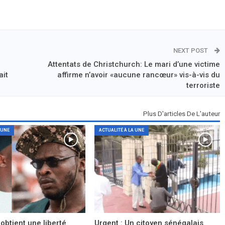
NEXT POST
Attentats de Christchurch: Le mari d’une victime
ait
affirme n’avoir «aucune rancœur» vis-à-vis du
terroriste
Plus D'articles De L'auteur
 UNE
ACTUALITÉ À LA UNE
obtient une liberté
Urgent : Un citoyen sénégalais