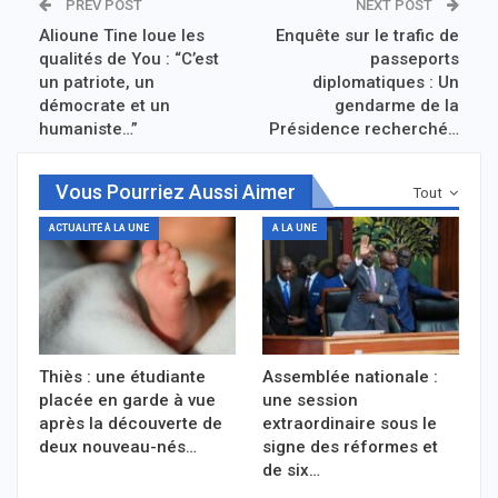
PREV POST
NEXT POST
Alioune Tine loue les
Enquête sur le trafic de
qualités de You : “C’est
passeports
un patriote, un
diplomatiques : Un
démocrate et un
gendarme de la
humaniste…”
Présidence recherché…
Vous Pourriez Aussi Aimer
Tout
ACTUALITÉ À LA UNE
A LA UNE
Thiès : une étudiante
Assemblée nationale :
placée en garde à vue
une session
après la découverte de
extraordinaire sous le
deux nouveau-nés…
signe des réformes et
de six…