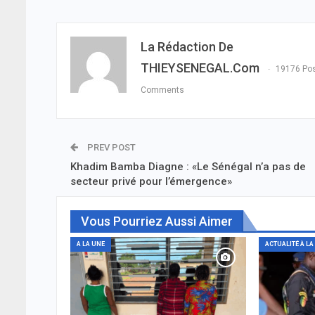
La Rédaction De
THIEYSENEGAL.com
19176 Po
Comments
PREV POST
Khadim Bamba Diagne : «Le Sénégal n’a pas de
secteur privé pour l’émergence»
Vous Pourriez Aussi Aimer
A LA UNE
ACTUALITÉ À LA