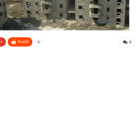
e+
ReddIt
0