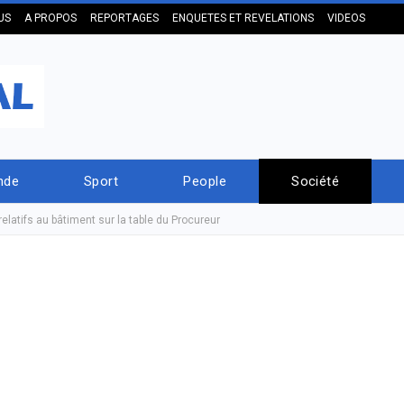
US
A PROPOS
REPORTAGES
ENQUETES ET REVELATIONS
VIDEOS
nde
Sport
People
Société
relatifs au bâtiment sur la table du Procureur