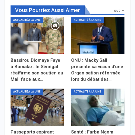
Vous Pourriez Aussi Aimer
Tout
ACTUALITÉ À LA UNE
ACTUALITÉ À LA UNE
Bassirou Diomaye Faye
ONU : Macky Sall
à Bamako : le Sénégal
présente sa vision d’une
réaffirme son soutien au
Organisation réformée
Mali face aux…
lors du débat des…
ACTUALITÉ À LA UNE
ACTUALITÉ À LA UNE
Passeports expirant
Santé : Farba Ngom