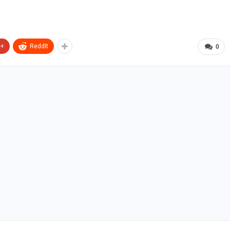
e+
ReddIt
0