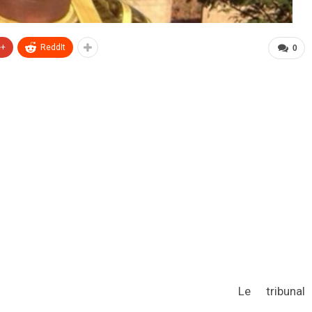
e+
ReddIt
0
Le tribunal