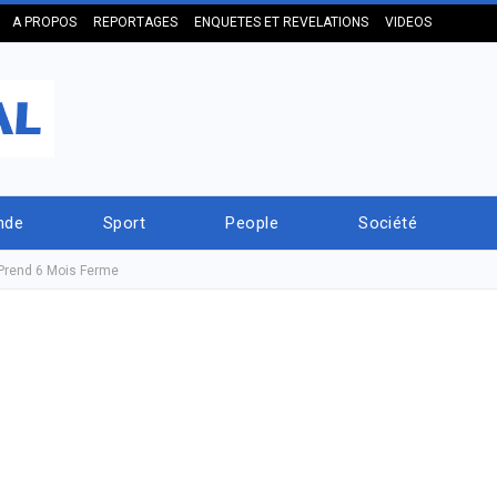
A PROPOS
REPORTAGES
ENQUETES ET REVELATIONS
VIDEOS
nde
Sport
People
Société
Prend 6 Mois Ferme