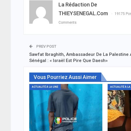
La Rédaction De
THIEYSENEGAL.com
19175 Po
Comments
PREV POST
Sawfat Ibraghith, Ambassadeur De La Palestine 
Sénégal : « Israël Est Pire Que Daesh»
Vous Pourriez Aussi Aimer
ACTUALITÉ À LA UNE
ACTUALITÉ À LA