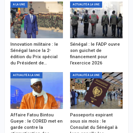
A LA UNE
ACTUALITÉ À LA UNE
Innovation militaire : le
Sénégal : le FADP ouvre
Sénégal lance la 2ᵉ
son guichet de
édition du Prix spécial
financement pour
du Président de…
l’exercice 2026
ACTUALITÉ À LA UNE
ACTUALITÉ À LA UNE
Affaire Fatou Bintou
Passeports expirant
Gueye : le CORED met en
sous six mois : le
garde contre la
Consulat du Sénégal à