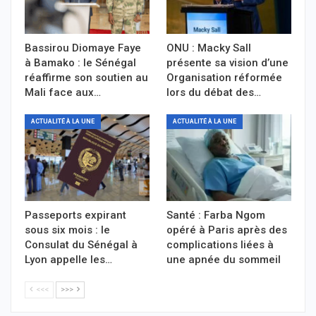
Bassirou Diomaye Faye
ONU : Macky Sall
à Bamako : le Sénégal
présente sa vision d’une
réaffirme son soutien au
Organisation réformée
Mali face aux…
lors du débat des…
ACTUALITÉ À LA UNE
ACTUALITÉ À LA UNE
Passeports expirant
Santé : Farba Ngom
sous six mois : le
opéré à Paris après des
Consulat du Sénégal à
complications liées à
Lyon appelle les…
une apnée du sommeil
<<<
>>>