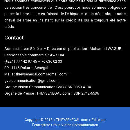
Nous sommes convaincus que notre originalité fera la différence dans
ce secteur très concurrentiel. C’est pourquoi, nous sommes obligés de
placer la barre haute en faisant de l’éthique et de la déontologie notre
cheval de Troie en insistant sur la crédibilité qui a toujours été notre
crédo.
Contact
Administrateur Général – Directeur de publication : Mohamed WAGUE
Responsable commercial : Awa DIA
(+221) 77 142 97 45 – 76 636 02 33
BP : 1146 Dakar – Sénégal
Mails : thieysenegal.com@gmail.com –
gvc.communication@gmail.com.
Groupe Vision Communication GVC ISSN 0850-413X
Organe de Presse : THEYSENEGAL.com : ISSN 2712-6536
Copyright © 2018 « THIEYSENEGAL.com » Edité par
l'entreprise Group Vision Communication