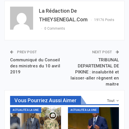
La Rédaction De
THIEYSENEGAL.com
19176 Posts
0 Comments
PREV POST
NEXT POST
Communiqué du Conseil
TRIBUNAL
des ministres du 10 avril
DEPARTEMENTAL DE
2019
PIKINE : insalubrité et
laisser-aller règnent en
maitre
Vous Pourriez Aussi Aimer
Tout
ACTUALITÉ À LA UNE
ACTUALITÉ À LA UNE