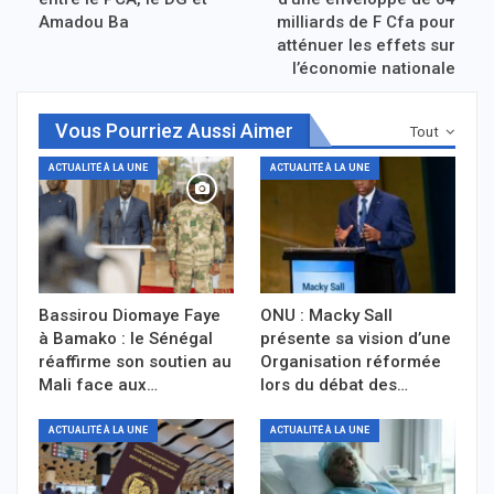
Amadou Ba
milliards de F Cfa pour
atténuer les effets sur
l’économie nationale
Vous Pourriez Aussi Aimer
Tout
ACTUALITÉ À LA UNE
ACTUALITÉ À LA UNE
Bassirou Diomaye Faye
ONU : Macky Sall
à Bamako : le Sénégal
présente sa vision d’une
réaffirme son soutien au
Organisation réformée
Mali face aux…
lors du débat des…
ACTUALITÉ À LA UNE
ACTUALITÉ À LA UNE