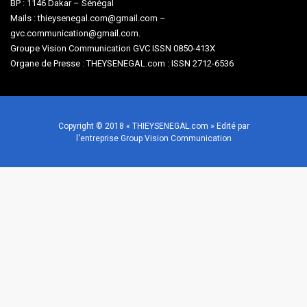
BP : 1146 Dakar – Sénégal
Mails : thieysenegal.com@gmail.com –
gvc.communication@gmail.com.
Groupe Vision Communication GVC ISSN 0850-413X
Organe de Presse : THEYSENEGAL.com : ISSN 2712-6536
Copyright © 2018 « THIEYSENEGAL.com » Edité par
l'entreprise Group Vision Communication