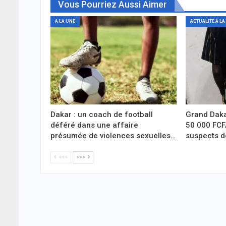
Vous Pourriez Aussi Aimer
A LA UNE
ACTUALITÉ À LA
Dakar : un coach de football
Grand Daka
déféré dans une affaire
50 000 FCF
présumée de violences sexuelles…
suspects d
<<<
>>>