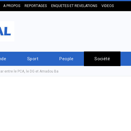
A PROPOS
REPORTAGES
ENQUETES ET REVELATIONS
VIDEOS
nde
Sport
People
Société
sar entre le PCA, le DG et Amadou Ba