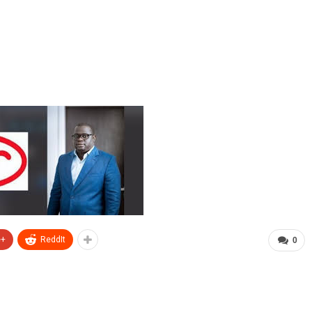
e+
ReddIt
0