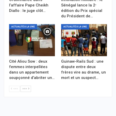
l’affaire Pape Cheikh
Sénégal lance la 2ᵉ
Diallo : le juge clôt…
édition du Prix spécial
du Président de…
ACTUALITÉ À LA UNE
ACTUALITÉ À LA UNE
Cité Aliou Sow : deux
Guinaw-Rails Sud : une
femmes interpellées
dispute entre deux
dans un appartement
frères vire au drame, un
soupçonné d’abriter un…
mort et un suspect…
<<<
>>>