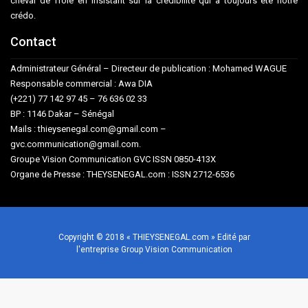
cheval de Troie en insistant sur la crédibilité qui a toujours été notre
crédo.
Contact
Administrateur Général – Directeur de publication : Mohamed WAGUE
Responsable commercial : Awa DIA
(+221) 77 142 97 45 – 76 636 02 33
BP : 1146 Dakar – Sénégal
Mails : thieysenegal.com@gmail.com –
gvc.communication@gmail.com.
Groupe Vision Communication GVC ISSN 0850-413X
Organe de Presse : THEYSENEGAL.com : ISSN 2712-6536
Copyright © 2018 « THIEYSENEGAL.com » Edité par
l'entreprise Group Vision Communication