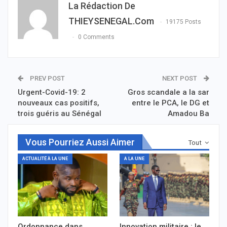
La Rédaction De
THIEYSENEGAL.com
19175 Posts
0 Comments
PREV POST
NEXT POST
Urgent-Covid-19: 2
Gros scandale a la sar
nouveaux cas positifs,
entre le PCA, le DG et
trois guéris au Sénégal
Amadou Ba
Vous Pourriez Aussi Aimer
Tout
ACTUALITÉ À LA UNE
A LA UNE
Ordonnance dans
Innovation militaire : le