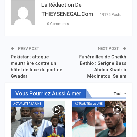
La Rédaction De
THIEYSENEGAL.com
19175 Posts
0 Comments
PREV POST
NEXT POST
Pakistan: attaque
Funérailles de Cheikh
meurtrière contre un
Bethio : Serigne Bass
hôtel de luxe du port de
Abdou Khadr à
Gwadar
Médinatoul Salam
Vous Pourriez Aussi Aimer
Tout
ACTUALITÉ À LA UNE
ACTUALITÉ À LA UNE