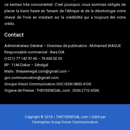
ce secteur très concurrentiel. C’est pourquoi, nous sommes obligés de
placer la barre haute en faisant de l’éthique et de la déontologie notre
cheval de Troie en insistant sur la crédibilité qui a toujours été notre
crédo.
Contact
Administrateur Général – Directeur de publication : Mohamed WAGUE
Responsable commercial : Awa DIA
(+221) 77 142 97 45 – 76 636 02 33
BP : 1146 Dakar – Sénégal
Mails : thieysenegal.com@gmail.com –
gvc.communication@gmail.com.
Groupe Vision Communication GVC ISSN 0850-413X
Organe de Presse : THEYSENEGAL.com : ISSN 2712-6536
Copyright © 2018 « THIEYSENEGAL.com » Edité par
l'entreprise Group Vision Communication