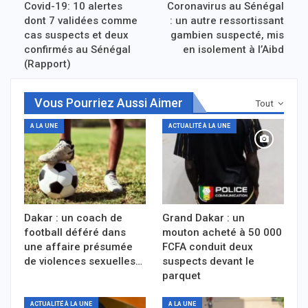
Covid-19: 10 alertes
Coronavirus au Sénégal
dont 7 validées comme
: un autre ressortissant
cas suspects et deux
gambien suspecté, mis
confirmés au Sénégal
en isolement à l’Aibd
(Rapport)
Vous Pourriez Aussi Aimer
Tout
A LA UNE
ACTUALITÉ À LA UNE
Dakar : un coach de
Grand Dakar : un
football déféré dans
mouton acheté à 50 000
une affaire présumée
FCFA conduit deux
de violences sexuelles…
suspects devant le
parquet
ACTUALITÉ À LA UNE
A LA UNE